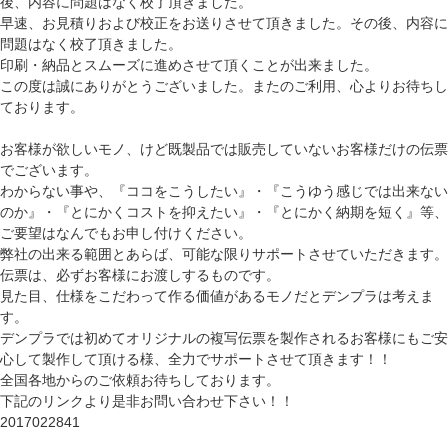
後、内容に問題はなく校了頂きました。
早速、お見積りおよび校正をお送りさせて頂きました。その後、内容に
問題はなく校了頂きました。
印刷・納品とスムーズに進めさせて頂くことが出来ました。
この度は誠にありがとうございました。またのご利用、心よりお待ちし
ております。
お客様が欲しいモノ、けど既製品では販売していないお客様だけの伝票
でございます。
わからない事や、『ココをこうしたい』・『こうゆう感じでは出来ない
のか』・『とにかくコストを抑えたい』・『とにかく納期を短く』等、
ご要望はなんでもお申し付けください。
弊社の出来る範囲とあらば、可能な限りサポートさせていただきます。
伝票は、必ずお客様にお渡しするものです。
見た目、仕様をこだわって作る価値があるモノだとデンプラは考えま
す。
デンプラでは初めてオリジナルの複写伝票を製作されるお客様にもご安
心して製作して頂ける様、全力でサポートさせて頂きます！！
全国各地からのご依頼お待ちしております。
下記のリンクより是非お問い合わせ下さい！！
2017022841