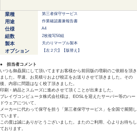
第三者保守サービス
業種
作業確認書兼報告書
用途
A4
仕様
2枚複写50組
組数
天のりマーブル製本
製本
【左２穴】【版替え】
オプション
● 担当者コメント
いつも御贔屓にして頂いてますお客様から前回版の増刷のご依頼を頂き
ました。早速、お見積りおよび校正をお送りさせて頂きました。その
後、内容に問題はなく校了頂きました。
印刷・納品とスムーズに進めさせて頂くことが出来ました。
ブレイヴコンピュータ株式会社様は、
EOSL
を迎えたサーバー等のハー
ドウェアについて、
メーカーに代わって保守を担う「第三者保守サービス」を全国で展開し
ています。
この度は誠にありがとうございました。またのご利用、心よりお待ちし
ております。