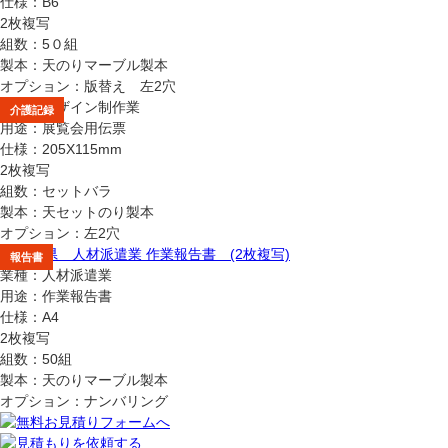
仕様：B6
2枚複写
組数：5０組
製本：天のりマーブル製本
オプション：版替え 左2穴
業種：デザイン制作業
報告書
記録書
介護記録
用途：展覧会用伝票
仕様：205X115mm
2枚複写
組数：セットバラ
製本：天セットのり製本
オプション：左2穴
報告書
業種：人材派遣業
用途：作業報告書
仕様：A4
2枚複写
組数：50組
製本：天のりマーブル製本
オプション：ナンバリング