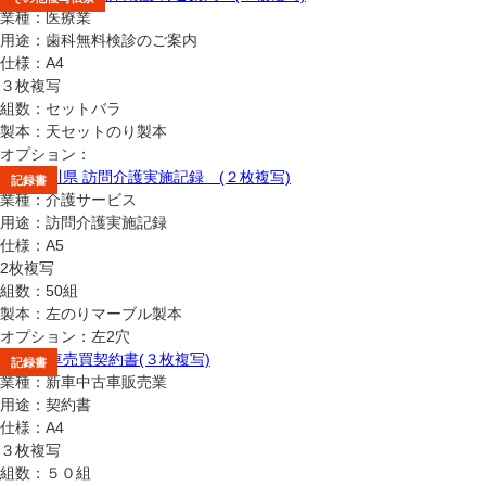
業種：医療業
用途：歯科無料検診のご案内
仕様：A4
３枚複写
組数：セットバラ
製本：天セットのり製本
オプション：
報告書
記録書
業種：介護サービス
用途：訪問介護実施記録
仕様：A5
2枚複写
組数：50組
製本：左のりマーブル製本
オプション：左2穴
請求書
契約書
報告書
記録書
業種：新車中古車販売業
用途：契約書
仕様：A4
３枚複写
組数：５０組