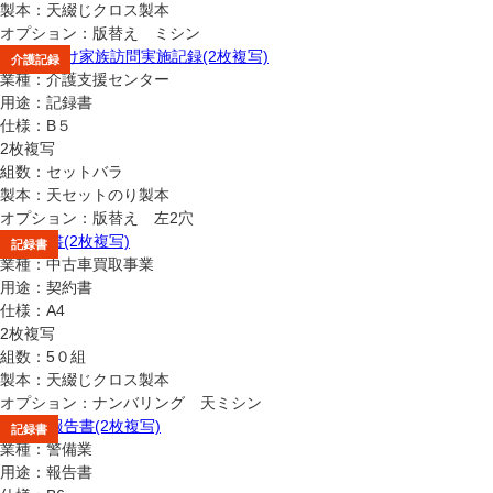
製本：天綴じクロス製本
オプション：版替え ミシン
報告書
記録書
介護記録
業種：介護支援センター
用途：記録書
仕様：B５
2枚複写
組数：セットバラ
製本：天セットのり製本
オプション：版替え 左2穴
申込書
契約書
注文書
報告書
記録書
業種：中古車買取事業
用途：契約書
仕様：A4
2枚複写
組数：5０組
製本：天綴じクロス製本
オプション：ナンバリング 天ミシン
申込書
契約書
注文書
報告書
記録書
業種：警備業
用途：報告書