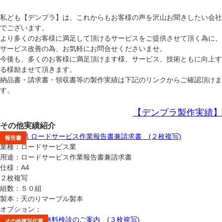
私ども【デンプラ】は、これからもお客様の声を沢山お聞きしたい会社
でございます。
より多くのお客様に満足して頂けるサービスをご提供させて頂く為に、
サービス改善の為、お気軽にお問合せくださいませ。
今後も、多くのお客様に満足頂けます様、サービス、技術ともに向上す
る様励ませて頂きます。
納品書・請求書・領収書等の製作実績は下記のリンクからご確認頂けま
す。
【デンプラ製作実績】
その他実績紹介
契約書
報告書
業種：ロードサービス業
用途：ロードサービス作業報告書兼請求書
仕様：A4
２枚複写
組数：５０組
製本：天のりマーブル製本
オプション：
報告書
その他複写伝票